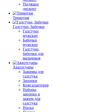
Пиджаки
дисконт
Трикотаж
Галстуки, бабочки
Галстуки
мужские
Бабочки
мужские
Галстуки,
бабочки для
мальчиков
Акксесуары
Зажимы для
галстука
Запонки
Кожгалантерея
Наборы
запонки и
зажим для
галстука
Носки