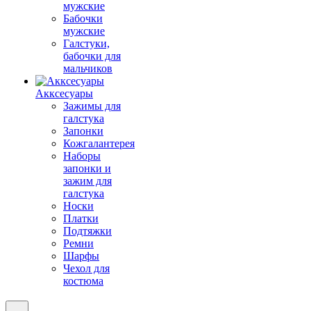
мужские
Бабочки
мужские
Галстуки,
бабочки для
мальчиков
Акксесуары
Зажимы для
галстука
Запонки
Кожгалантерея
Наборы
запонки и
зажим для
галстука
Носки
Платки
Подтяжки
Ремни
Шарфы
Чехол для
костюма