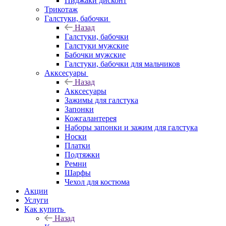
Пиджаки дисконт
Трикотаж
Галстуки, бабочки
Назад
Галстуки, бабочки
Галстуки мужские
Бабочки мужские
Галстуки, бабочки для мальчиков
Акксесуары
Назад
Акксесуары
Зажимы для галстука
Запонки
Кожгалантерея
Наборы запонки и зажим для галстука
Носки
Платки
Подтяжки
Ремни
Шарфы
Чехол для костюма
Акции
Услуги
Как купить
Назад