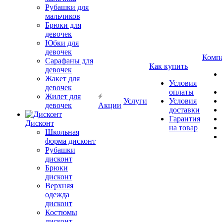
Рубашки для
мальчиков
Брюки для
девочек
Юбки для
девочек
Комп
Сарафаны для
Как купить
девочек
Жакет для
Условия
девочек
оплаты
Жилет для
Услуги
Условия
девочек
Акции
доставки
Гарантия
Дисконт
на товар
Школьная
форма дисконт
Рубашки
дисконт
Брюки
дисконт
Верхняя
одежда
дисконт
Костюмы
дисконт