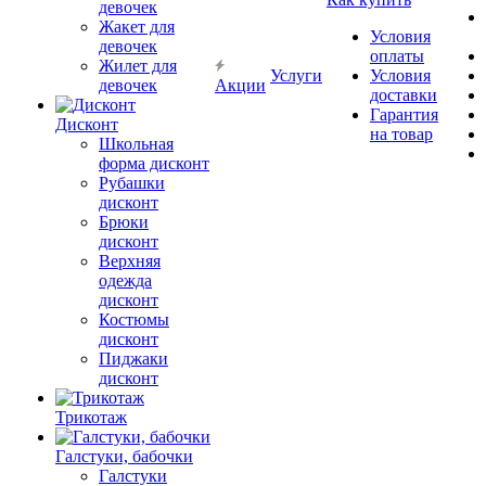
девочек
Жакет для
Условия
девочек
оплаты
Жилет для
Услуги
Условия
девочек
Акции
доставки
Гарантия
Дисконт
на товар
Школьная
форма дисконт
Рубашки
дисконт
Брюки
дисконт
Верхняя
одежда
дисконт
Костюмы
дисконт
Пиджаки
дисконт
Трикотаж
Галстуки, бабочки
Галстуки