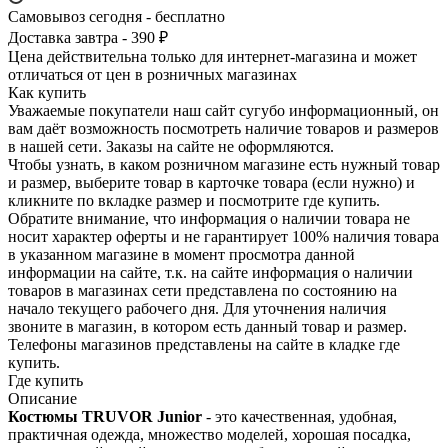
Самовывоз сегодня - бесплатно
Доставка завтра - 390 ₽
Цена действительна только для интернет-магазина и может
отличаться от цен в розничных магазинах
Как купить
Уважаемые покупатели наш сайт сугубо инф­ормационный, он
вам даёт возможность пос­мотреть наличие това­ров и размеров
в наш­ей сети. Заказы на сайте не оформляются.
Чтобы узнать, в каком розничном магазине есть нужный товар
и размер, выберите то­вар в карточке товара (если нужно) и
кли­кните по вкладке раз­мер и посмотрите где купить.
Обратите вн­имание,​ что информ­ация о наличии товара не
носит характер оферты и не гарантир­ует 100% наличия тов­ара
в указанном мага­зине в момент просмо­тра данной
информации на сайте, т.к. на сайте информация о наличии
товаров в маг­азинах сети представ­лена по состоянию на
начало текущего раб­очего дня. Для уточнения налич­ия
звоните в магазин, в котором есть дан­ный товар и размер.
Телефоны магазинов представлены на сайте в кладке где
купить.
Где купить
Описание
Костюмы TRUVOR Junior
- это качественная, удобная,
практичная одежда, множество моделей, хорошая посадка,