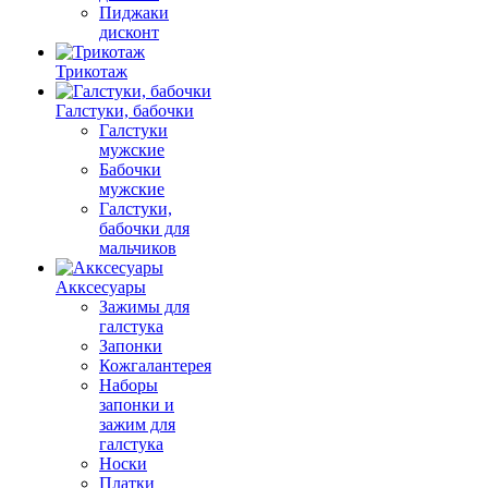
Пиджаки
дисконт
Трикотаж
Галстуки, бабочки
Галстуки
мужские
Бабочки
мужские
Галстуки,
бабочки для
мальчиков
Акксесуары
Зажимы для
галстука
Запонки
Кожгалантерея
Наборы
запонки и
зажим для
галстука
Носки
Платки