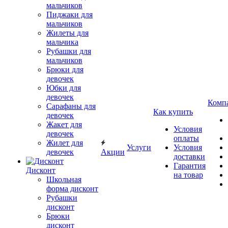
мальчиков
Пиджаки для
мальчиков
Жилеты для
мальчика
Рубашки для
мальчиков
Брюки для
девочек
Юбки для
девочек
Комп
Сарафаны для
Как купить
девочек
Жакет для
Условия
девочек
оплаты
Жилет для
Услуги
Условия
девочек
Акции
доставки
Гарантия
Дисконт
на товар
Школьная
форма дисконт
Рубашки
дисконт
Брюки
дисконт