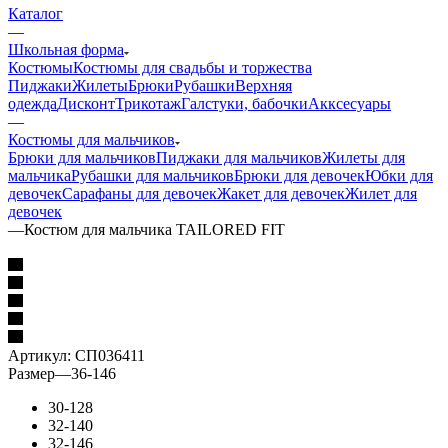
Каталог
—
Школьная форма
Костюмы
Костюмы для свадьбы и торжества
Пиджаки
Жилеты
Брюки
Рубашки
Верхняя
одежда
Дисконт
Трикотаж
Галстуки, бабочки
Акксесуары
—
Костюмы для мальчиков
Брюки для мальчиков
Пиджаки для мальчиков
Жилеты для
мальчика
Рубашки для мальчиков
Брюки для девочек
Юбки для
девочек
Сарафаны для девочек
Жакет для девочек
Жилет для
девочек
—
Костюм для мальчика TAILORED FIT
Артикул:
СП036411
Размер
—
36-146
30-128
32-140
32-146