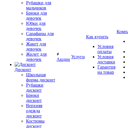
Рубашки для
мальчиков
Брюки для
девочек
Юбки для
девочек
Комп
Сарафаны для
Как купить
девочек
Жакет для
Условия
девочек
оплаты
Жилет для
Услуги
Условия
девочек
Акции
доставки
Гарантия
Дисконт
на товар
Школьная
форма дисконт
Рубашки
дисконт
Брюки
дисконт
Верхняя
одежда
дисконт
Костюмы
дисконт