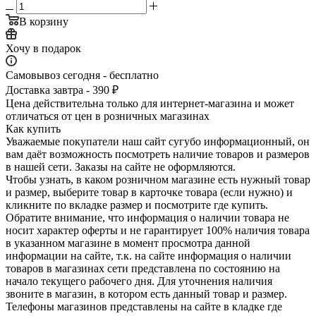
В корзину
Хочу в подарок
Самовывоз сегодня - бесплатно
Доставка завтра - 390 ₽
Цена действительна только для интернет-магазина и может
отличаться от цен в розничных магазинах
Как купить
Уважаемые покупатели наш сайт сугубо инф­ормационный, он
вам даёт возможность пос­мотреть наличие това­ров и размеров
в наш­ей сети. Заказы на сайте не оформляются.
Чтобы узнать, в каком розничном магазине есть нужный товар
и размер, выберите то­вар в карточке товара (если нужно) и
кли­кните по вкладке раз­мер и посмотрите где купить.
Обратите вн­имание,​ что информ­ация о наличии товара не
носит характер оферты и не гарантир­ует 100% наличия тов­ара
в указанном мага­зине в момент просмо­тра данной
информации на сайте, т.к. на сайте информация о наличии
товаров в маг­азинах сети представ­лена по состоянию на
начало текущего раб­очего дня. Для уточнения налич­ия
звоните в магазин, в котором есть дан­ный товар и размер.
Телефоны магазинов представлены на сайте в кладке где