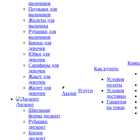
мальчиков
Пиджаки для
мальчиков
Жилеты для
мальчика
Рубашки для
мальчиков
Брюки для
девочек
Юбки для
девочек
Комп
Сарафаны для
Как купить
девочек
Жакет для
Условия
девочек
оплаты
Жилет для
Услуги
Условия
девочек
Акции
доставки
Гарантия
Дисконт
на товар
Школьная
форма дисконт
Рубашки
дисконт
Брюки
дисконт