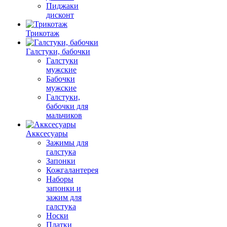
Пиджаки
дисконт
Трикотаж
Галстуки, бабочки
Галстуки
мужские
Бабочки
мужские
Галстуки,
бабочки для
мальчиков
Акксесуары
Зажимы для
галстука
Запонки
Кожгалантерея
Наборы
запонки и
зажим для
галстука
Носки
Платки