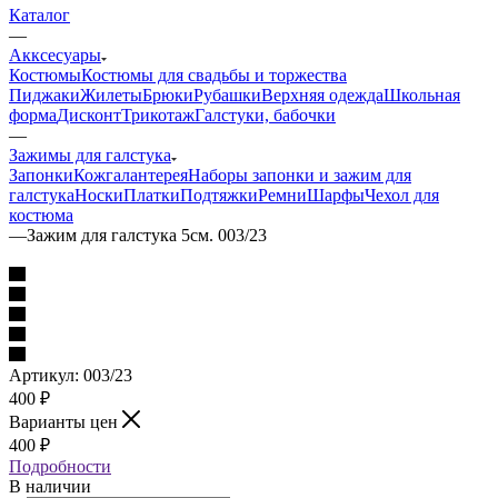
Каталог
—
Акксесуары
Костюмы
Костюмы для свадьбы и торжества
Пиджаки
Жилеты
Брюки
Рубашки
Верхняя одежда
Школьная
форма
Дисконт
Трикотаж
Галстуки, бабочки
—
Зажимы для галстука
Запонки
Кожгалантерея
Наборы запонки и зажим для
галстука
Носки
Платки
Подтяжки
Ремни
Шарфы
Чехол для
костюма
—
Зажим для галстука 5см. 003/23
Артикул:
003/23
400
₽
Варианты цен
400
₽
Подробности
В наличии