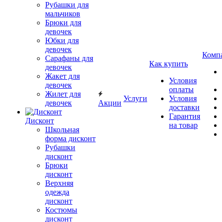
Рубашки для
мальчиков
Брюки для
девочек
Юбки для
девочек
Комп
Сарафаны для
Как купить
девочек
Жакет для
Условия
девочек
оплаты
Жилет для
Услуги
Условия
девочек
Акции
доставки
Гарантия
Дисконт
на товар
Школьная
форма дисконт
Рубашки
дисконт
Брюки
дисконт
Верхняя
одежда
дисконт
Костюмы
дисконт