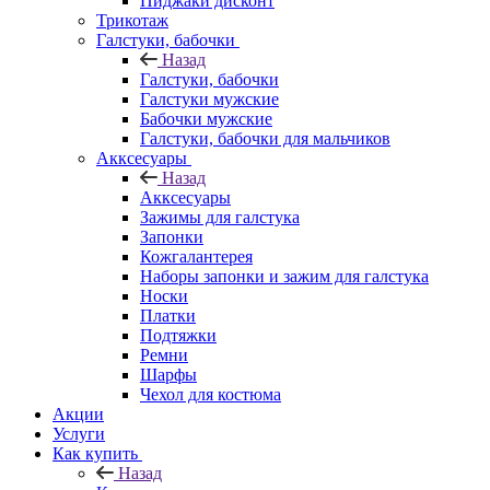
Пиджаки дисконт
Трикотаж
Галстуки, бабочки
Назад
Галстуки, бабочки
Галстуки мужские
Бабочки мужские
Галстуки, бабочки для мальчиков
Акксесуары
Назад
Акксесуары
Зажимы для галстука
Запонки
Кожгалантерея
Наборы запонки и зажим для галстука
Носки
Платки
Подтяжки
Ремни
Шарфы
Чехол для костюма
Акции
Услуги
Как купить
Назад