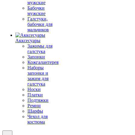
мужские
Бабочки
мужские
Галстуки,
бабочки для
мальчиков
Акксесуары
Зажимы для
галстука
Запонки
Кожгалантерея
Наборы
запонки и
зажим для
галстука
Носки
Платки
Подтяжки
Ремни
Шарфы
Чехол для
костюма