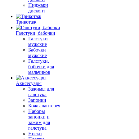
Пиджаки
дисконт
Трикотаж
Галстуки, бабочки
Галстуки
мужские
Бабочки
мужские
Галстуки,
бабочки для
мальчиков
Акксесуары
Зажимы для
галстука
Запонки
Кожгалантерея
Наборы
запонки и
зажим для
галстука
Носки