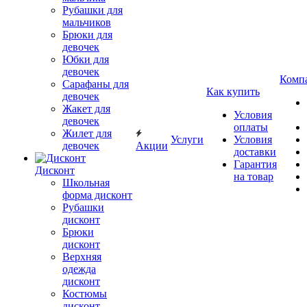
Рубашки для
мальчиков
Брюки для
девочек
Юбки для
девочек
Комп
Сарафаны для
Как купить
девочек
Жакет для
Условия
девочек
оплаты
Жилет для
Услуги
Условия
девочек
Акции
доставки
Гарантия
Дисконт
на товар
Школьная
форма дисконт
Рубашки
дисконт
Брюки
дисконт
Верхняя
одежда
дисконт
Костюмы
дисконт