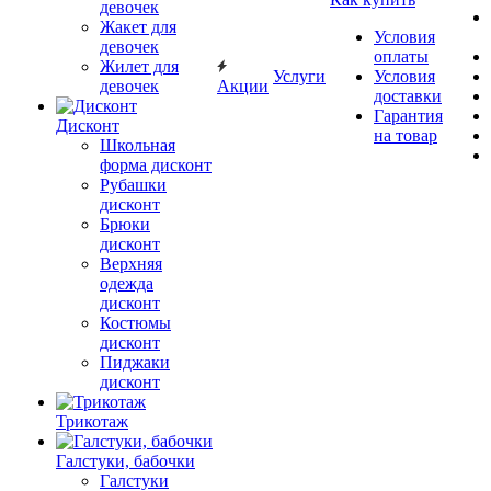
девочек
Жакет для
Условия
девочек
оплаты
Жилет для
Услуги
Условия
девочек
Акции
доставки
Гарантия
Дисконт
на товар
Школьная
форма дисконт
Рубашки
дисконт
Брюки
дисконт
Верхняя
одежда
дисконт
Костюмы
дисконт
Пиджаки
дисконт
Трикотаж
Галстуки, бабочки
Галстуки