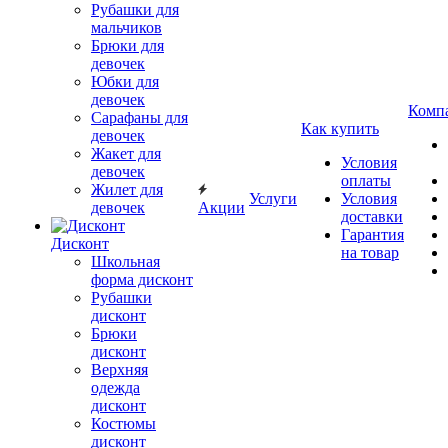
Рубашки для
мальчиков
Брюки для
девочек
Юбки для
девочек
Комп
Сарафаны для
Как купить
девочек
Жакет для
Условия
девочек
оплаты
Жилет для
Услуги
Условия
девочек
Акции
доставки
Гарантия
Дисконт
на товар
Школьная
форма дисконт
Рубашки
дисконт
Брюки
дисконт
Верхняя
одежда
дисконт
Костюмы
дисконт