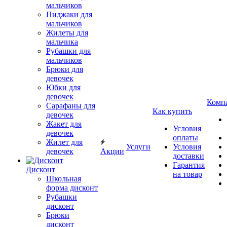
мальчиков
Пиджаки для
мальчиков
Жилеты для
мальчика
Рубашки для
мальчиков
Брюки для
девочек
Юбки для
девочек
Комп
Сарафаны для
Как купить
девочек
Жакет для
Условия
девочек
оплаты
Жилет для
Услуги
Условия
девочек
Акции
доставки
Гарантия
Дисконт
на товар
Школьная
форма дисконт
Рубашки
дисконт
Брюки
дисконт