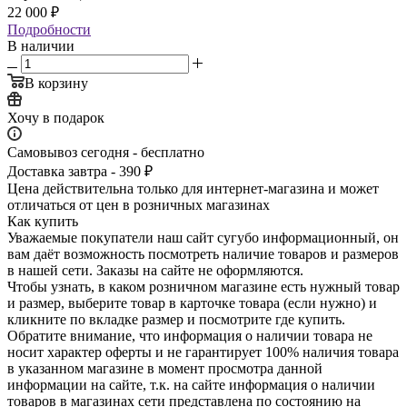
22 000
₽
Подробности
В наличии
В корзину
Хочу в подарок
Самовывоз сегодня - бесплатно
Доставка завтра - 390 ₽
Цена действительна только для интернет-магазина и может
отличаться от цен в розничных магазинах
Как купить
Уважаемые покупатели наш сайт сугубо инф­ормационный, он
вам даёт возможность пос­мотреть наличие това­ров и размеров
в наш­ей сети. Заказы на сайте не оформляются.
Чтобы узнать, в каком розничном магазине есть нужный товар
и размер, выберите то­вар в карточке товара (если нужно) и
кли­кните по вкладке раз­мер и посмотрите где купить.
Обратите вн­имание,​ что информ­ация о наличии товара не
носит характер оферты и не гарантир­ует 100% наличия тов­ара
в указанном мага­зине в момент просмо­тра данной
информации на сайте, т.к. на сайте информация о наличии
товаров в маг­азинах сети представ­лена по состоянию на