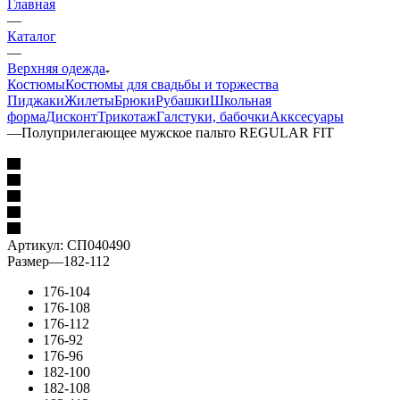
Главная
—
Каталог
—
Верхняя одежда
Костюмы
Костюмы для свадьбы и торжества
Пиджаки
Жилеты
Брюки
Рубашки
Школьная
форма
Дисконт
Трикотаж
Галстуки, бабочки
Акксесуары
—
Полуприлегающее мужское пальто REGULAR FIT
Артикул:
СП040490
Размер
—
182-112
176-104
176-108
176-112
176-92
176-96
182-100
182-108