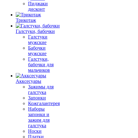
Пиджаки
дисконт
Трикотаж
Галстуки, бабочки
Галстуки
мужские
Бабочки
мужские
Галстуки,
бабочки для
мальчиков
Акксесуары
Зажимы для
галстука
Запонки
Кожгалантерея
Наборы
запонки и
зажим для
галстука
Носки
Платки