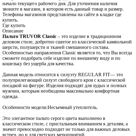
начало текущего раб­очего дня. Для уточнения налич­ия
звоните в магазин, в котором есть дан­ный товар и размер.
Телефоны магазинов представлены на сайте в кладке где
купить.
Где купить
Описание
Пальто TRUVOR Classic
– это изделие в традиционном
деловом стиле, добротно сшитое из классической камвольной
шерсти, полушерсти и тканей смешанного состава.
Особенностью направления Classic является то, что Вы всегда
сможете подобрать себе изделие по внешнему виду и по
кошельку без ущерба для качества.
Данная модель относится к силуэту REGULAR FIT— это
полуприлегающий силуэт свободного кроя с классической
посадкой на фигуре. Изделия подходят для худых и полных
мужчин, которым необходима максимально комфортная
одежда.
Особенности модели:Несъемный утеплитель.
Это элегантное пальто серого цвета выполнено в
классическом стиле, с пристальным вниманием к деталям, а
значит превосходно подходит не только для важных деловых
встреч, но и для светских мероприятий.